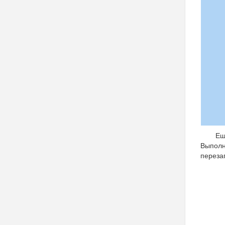
Ещ
Выполн
перезап