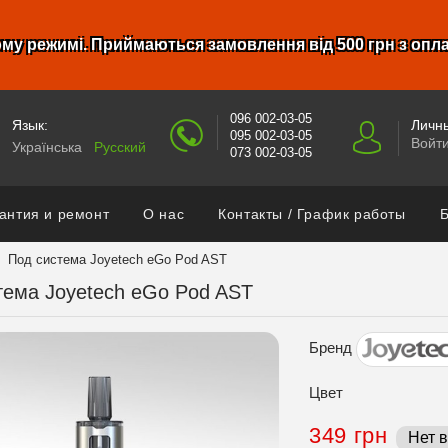
му режимі. Приймаються замовлення від 500 грн з опл
096 002-03-05
Язык:
Личны
095 002-03-05
Войт
Українська
Русский
073 002-03-05
антия и ремонт
О нас
Контакты / График работы
Б
Под система Joyetech eGo Pod AST
тема Joyetech eGo Pod AST
Бренд
Цвет
349 грн
Нет 