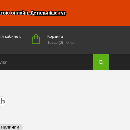
атою онлайн.
Детальніше тут
.
Корзина
й кабинет:
и
Товар (0)
- 0 Грн
лог
в наличии