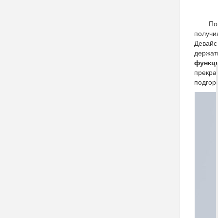
По
получи
Девайс
держат
функц
прекра
подгор