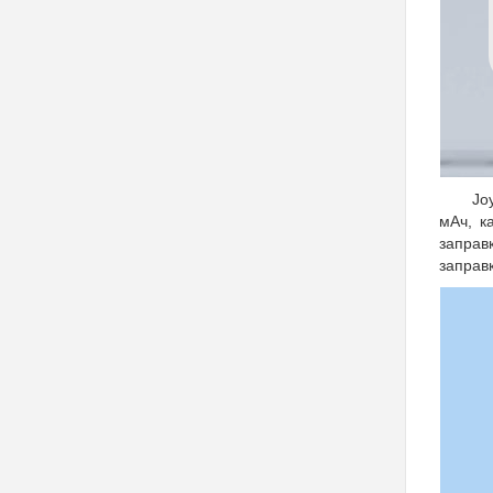
Jo
мАч, к
заправ
заправ