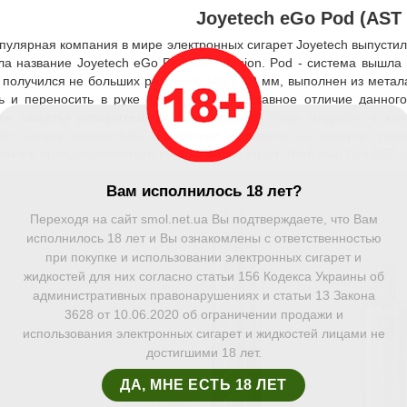
Joyetech eGo Pod (AST 
пулярная компания в мире электронных сигарет Joyetech выпуст
ла название Joyetech eGo Pod AST Version. Pod - система вышла 
 получился не больших размеров 103 х 19 мм, выполнен из метал
ь и переносить в руке или в кармане. Главное отличие данно
ия защиты испарителя от подгорания
. Когда жидкость в ка
тит нагрев испарителя, а световой индикатор на корпусе под
ания и преждевременного выхода его из строя. Чтоб eGo Pod AST з
Вам исполнилось 18 лет?
Переходя на сайт smol.net.ua Вы подтверждаете, что Вам
исполнилось 18 лет и Вы ознакомлены с ответственностью
при покупке и использовании электронных сигарет и
жидкостей для них согласно статьи 156 Кодекса Украины об
административных правонарушениях и статьи 13 Закона
3628 от 10.06.2020 об ограничении продажи и
использования электронных сигарет и жидкостей лицами не
достигшими 18 лет.
ДА, МНЕ ЕСТЬ 18 ЛЕТ