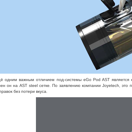
ё одним важным отличием под-системы eGo Pod AST является е
ен он на AST steel сетке. По заявлению компании Joyetech, это 
равок без потери вкуса.