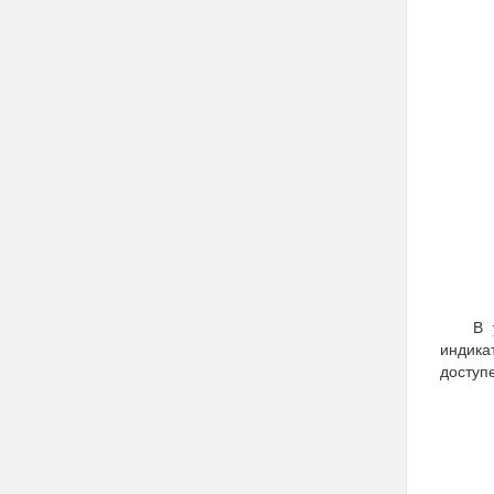
В 
индика
доступ