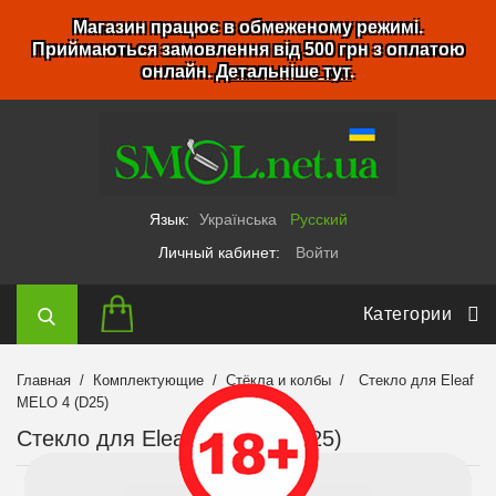
Магазин працює в обмеженому режимі.
Приймаються замовлення від 500 грн з оплатою
онлайн.
Детальніше тут
.
Язык:
Українська
Русский
Личный кабинет:
Войти
Категории
Главная
Комплектующие
Стёкла и колбы
Стекло для Eleaf
MELO 4 (D25)
Стекло для Eleaf MELO 4 (D25)