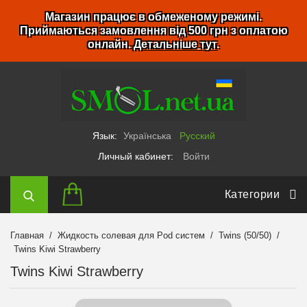
Магазин працює в обмеженому режимі.
Приймаються замовлення від 500 грн з оплатою
онлайн.
Детальніше тут
.
Язык:
Українська
Русский
Личный кабинет:
Войти
Категории
Главная
Жидкость солевая для Pod систем
Twins (50/50)
Twins Kiwi Strawberry
Twins Kiwi Strawberry