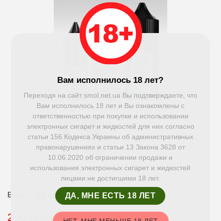
Вам исполнилось 18 лет?
Переходя на сайт smol.net.ua Вы подтверждаете, что
Вам исполнилось 18 лет и Вы ознакомлены с
ответственностью при покупке и использовании
электронных сигарет и жидкостей для них согласно
статьи 156 Кодекса Украины об административных
правонарушениях и статьи 13 Закона 3628 от
10.06.2020 об ограничении продажи и
использования электронных сигарет и жидкостей
лицами не достигшими 18 лет.
Бренд
ДА, МНЕ ЕСТЬ 18 ЛЕТ
260 грн
Нет в наличии
НЕТ, МНЕ МЕНЬШЕ 18 ЛЕТ