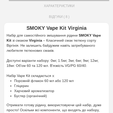
ХАРАКТЕРИСТИКИ
ВІДГУКИ ( 8 )
SMOKY Vape Kit Virginia
Набір для самостійного змішування рідини
SMOKY Vape
Kit
зі смаком
Virginia
– Класичний смак тютюну сорту
Віргінія. Не залишить байдужим навіть затребуваного
любителя тютюнових смаків.
Доступні варіанти набору: 0мг, 1.5мг, 3мг, 6мг, 9мг, 12мг,
18мг. Об'єм 60 та 120 мл. В'язкість VG/PG 60/40.
Набір Vape Kit складається з:
Порожній флакон 60 мл або 120 мл
Гліцерин
Харчовий ароматизатор
Бустер (органічний)
Отримати готову рідину, використовуючи цей набір, дуже
просто! Оскільки всі компоненти, що входять до набору,