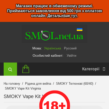
Магазин працює в обмеженому режимі.
Приймаються замовлення від 500 грн з оплатою
онлайн.
Детальніше тут
.
Мова:
Українська
Русский
Особистий кабінет:
Увійти
Категорії
На головну
Рідина для вейпа
SMOKY Тютюнові (60/40)
SMOKY Vape Kit Virginia
SMOKY Vape Kit Virginia