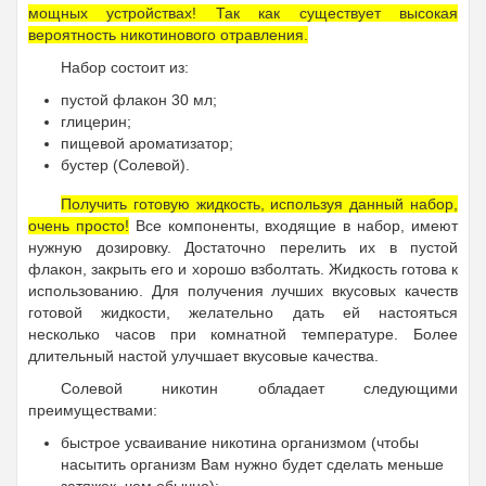
мощных устройствах! Так как существует высокая
вероятность никотинового отравления.
Набор состоит из:
пустой флакон 30 мл;
глицерин;
пищевой ароматизатор;
бустер (Солевой).
Получить готовую жидкость, используя данный набор,
очень просто!
Все компоненты, входящие в набор, имеют
нужную дозировку. Достаточно перелить их в пустой
флакон, закрыть его и хорошо взболтать. Жидкость готова к
использованию. Для получения лучших вкусовых качеств
готовой жидкости, желательно дать ей настояться
несколько часов при комнатной температуре. Более
длительный настой улучшает вкусовые качества.
Солевой никотин обладает следующими
преимуществами:
быстрое усваивание никотина организмом (чтобы
насытить организм Вам нужно будет сделать меньше
затяжек, чем обычно);