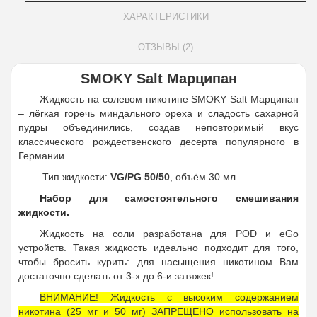
ХАРАКТЕРИСТИКИ
ОТЗЫВЫ (2)
SMOKY Salt Марципан
Жидкость на солевом никотине SMOKY Salt Марципан
– лёгкая горечь миндального ореха и сладость сахарной
пудры объединились, создав неповторимый вкус
классического рождественского десерта популярного в
Германии.
Тип жидкости:
VG/PG 50/50
, объём 30 мл.
Набор для самостоятельного смешивания
жидкости.
Жидкость на соли разработана для POD и eGo
устройств. Такая жидкость идеально подходит для того,
чтобы бросить курить: для насыщения никотином Вам
достаточно сделать от 3-х до 6-и затяжек!
ВНИМАНИЕ! Жидкость с высоким содержанием
никотина (25 мг и 50 мг) ЗАПРЕЩЕНО использовать на