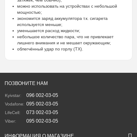
можно использовать на устройствах с небольшой
мощностью;
экономится заряд аккумулятора т.к. сигарета
используется меньше;
уменьшается расход жидкости;
небольшое количество пара, что не привлекает
лишнего внимания и не мешает окружающим;
облегчённый удар по горлу (ТХ).
ПОЗВОНИТЕ НАМ
096 002-03-05
Kyivstar:
095 002-03-05
Vodafone:
073 002-03-05
LifeCell:
095 002-03-05
Viber:
ИНФОРМАЦИЯ О МАГАЗИНЕ