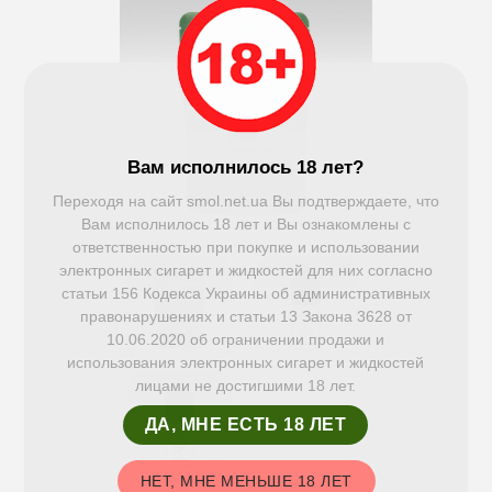
Вам исполнилось 18 лет?
Переходя на сайт smol.net.ua Вы подтверждаете, что
Вам исполнилось 18 лет и Вы ознакомлены с
ответственностью при покупке и использовании
электронных сигарет и жидкостей для них согласно
статьи 156 Кодекса Украины об административных
правонарушениях и статьи 13 Закона 3628 от
10.06.2020 об ограничении продажи и
использования электронных сигарет и жидкостей
лицами не достигшими 18 лет.
ДА, МНЕ ЕСТЬ 18 ЛЕТ
НЕТ, МНЕ МЕНЬШЕ 18 ЛЕТ